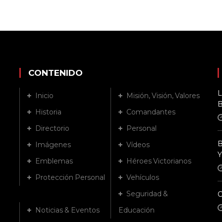
CONTENIDO
L
Inicio
Misión, Visión, Valores
B
Historia
Comandantes
Directorio
Personal
B
Imágenes
Vídeos
Y
Emblemas
Héroes Victorianos
Protección Personal
Vehículos
Seguridad &
Noticias & Eventos
Educación