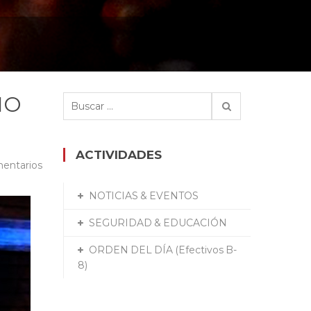
NO
Buscar:
ACTIVIDADES
entarios
NOTICIAS & EVENTOS
SEGURIDAD & EDUCACIÓN
ORDEN DEL DÍA (Efectivos B-
8)