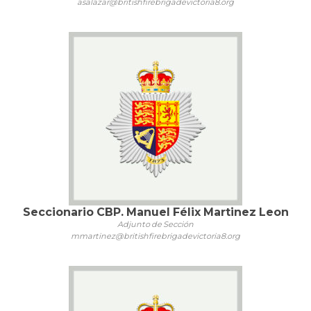
asalazar@britishfirebrigadevictoria8.org
Seccionario CBP. Manuel Félix Martinez Leon
Adjunto de Sección
mmartinez@britishfirebrigadevictoria8.org