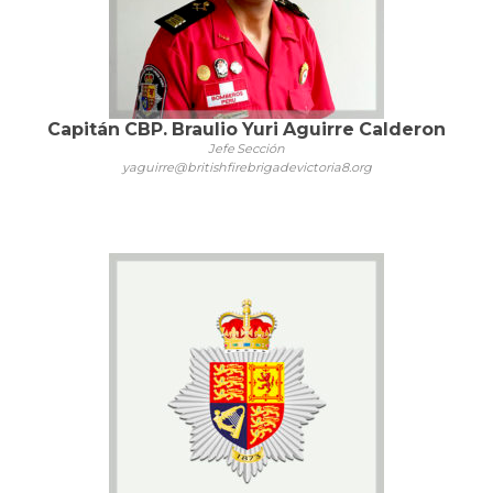
Capitán CBP. Braulio Yuri Aguirre Calderon
Jefe Sección
yaguirre@britishfirebrigadevictoria8.org