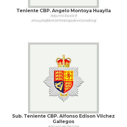
Teniente CBP. Angelo Montoya Huaylla
Adjunto Escala 8
ahauylla@britishfirebrigadevictoria8.org
Sub. Teniente CBP. Alfonso Edison Vilchez
Gallegos
Adjunto de Sección