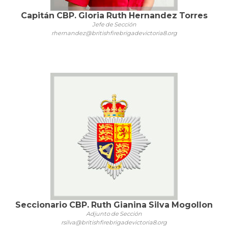
Capitán CBP. Gloria Ruth Hernandez Torres
Jefe de Sección
rhernandez@britishfirebrigadevictoria8.org
Seccionario CBP. Ruth Gianina Silva Mogollon
Adjunto de Sección
rsilva@britishfirebrigadevictoria8.org