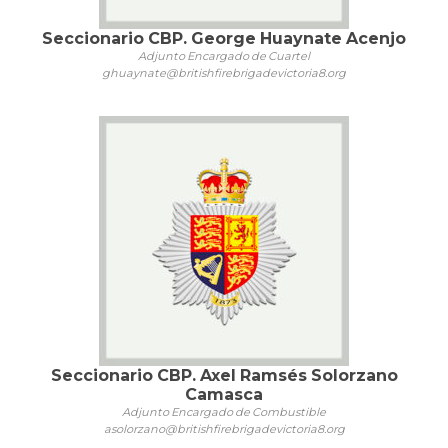
Seccionario CBP. George Huaynate Acenjo
Adjunto Encargado de Cuartel
ghuaynate@britishfirebrigadevictoria8.org
Seccionario CBP. Axel Ramsés Solorzano
Camasca
Adjunto Encargado de Combustible
asolorzano@britishfirebrigadevictoria8.org