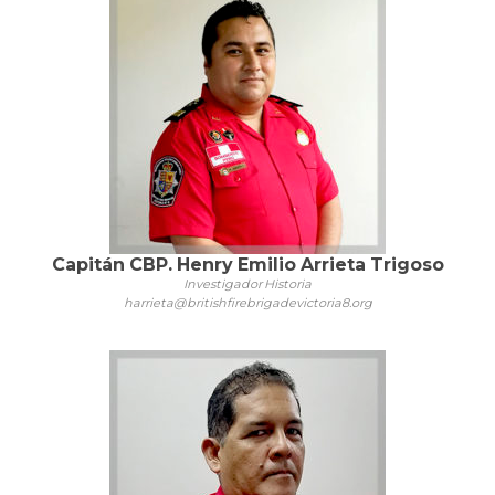
Capitán CBP. Henry Emilio Arrieta Trigoso
Investigador Historia
harrieta@britishfirebrigadevictoria8.org