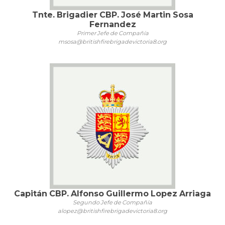
Tnte. Brigadier CBP. José Martin Sosa
Fernandez
Primer Jefe de Compañía
msosa@britishfirebrigadevictoria8.org
Capitán CBP. Alfonso Guillermo Lopez Arriaga
Segundo Jefe de Compañía
alopez@britishfirebrigadevictoria8.org