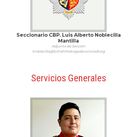
Seccionario CBP. Luis Alberto Noblecilla
Mantilla
Adjunto de Sección
lnoblecilla@britishfirebrigadevictoria8.org
Servicios Generales