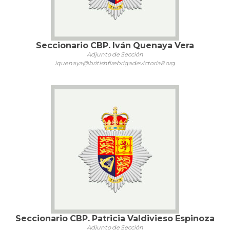
Seccionario CBP. Iván Quenaya Vera
Adjunto de Sección
iquenaya@britishfirebrigadevictoria8.org
Seccionario CBP. Patricia Valdivieso Espinoza
Adjunto de Sección