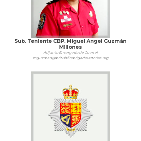
Sub. Teniente CBP. Miguel Angel Guzmán
Millones
Adjunto Encargado de Cuartel
mguzman@britishfirebrigadevictoria8.org