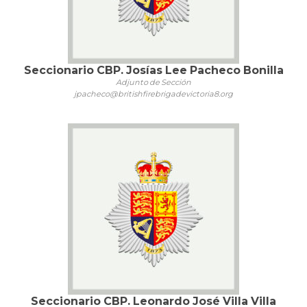
Seccionario CBP. Josías Lee Pacheco Bonilla
Adjunto de Sección
jpacheco@britishfirebrigadevictoria8.org
Seccionario CBP. Leonardo José Villa Villa