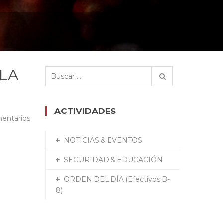
 LA
Buscar:
ACTIVIDADES
entarios
NOTICIAS & EVENTOS
SEGURIDAD & EDUCACIÓN
ORDEN DEL DÍA (Efectivos B-
8)