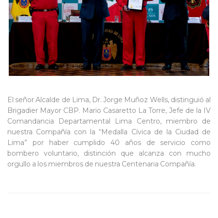
El señor Alcalde de Lima, Dr. Jorge Muñoz Wells, distinguió al
Brigadier Mayor CBP. Mario Casaretto La Torre, Jefe de la IV
Comandancia Departamental Lima Centro, miembro de
nuestra Compañía con la “Medalla Cívica de la Ciudad de
Lima” por haber cumplido 40 años de servicio como
bombero voluntario, distinción que alcanza con mucho
orgullo a los miembros de nuestra Centenaria Compañía.