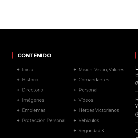
CONTENIDO
L
Inicio
Misión, Visión, Valores
B
Historia
Comandantes
Directorio
Personal
B
Imágenes
Vídeos
Y
Emblemas
Héroes Victorianos
Protección Personal
Vehículos
Seguridad &