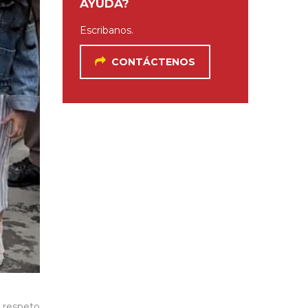
AYUDA?
Escribanos.
CONTÁCTENOS
 respeto,