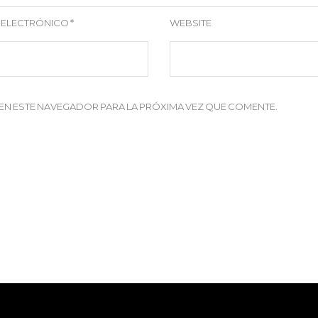
 ELECTRÓNICO
*
WEBSITE
EN ESTE NAVEGADOR PARA LA PRÓXIMA VEZ QUE COMENTE.