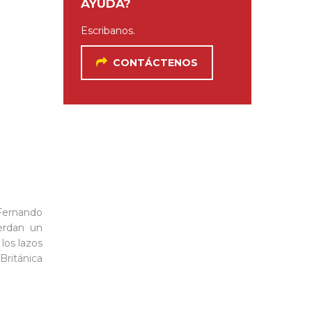
AYUDA?
Escribanos.
CONTÁCTENOS
 Fernando
erdan un
los lazos
Británica