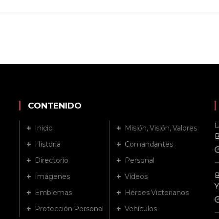
CONTENIDO
L
Inicio
Misión, Visión, Valores
B
Historia
Comandantes
Directorio
Personal
B
Imágenes
Vídeos
Y
Emblemas
Héroes Victorianos
Protección Personal
Vehículos