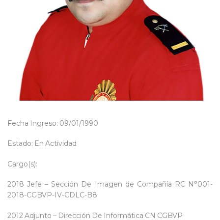
Fecha Ingreso: 09/01/1990
Estado: En Actividad
Cargo(s):
2018 Jefe – Sección De Imagen de Compañía RC N°001-
2018-CGBVP-IV-CDLC-B8
2012 Adjunto – Dirección De Informática CN CGBVP